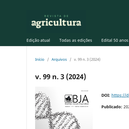
Edição atual
Todas as edições
Edital 50 anos
Início
/
Arquivos
/
v. 99 n. 3 (2024)
v. 99 n. 3 (2024)
DOI:
https://
Publicado:
20