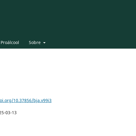
 Proálcool
Sobre
doi.org/10.37856/bja.v99i3
25-03-13