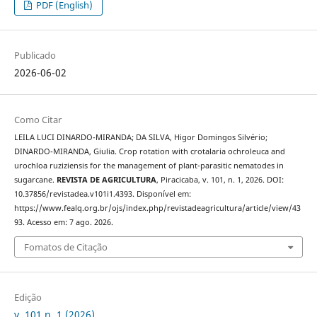
PDF (English)
Publicado
2026-06-02
Como Citar
LEILA LUCI DINARDO-MIRANDA; DA SILVA, Higor Domingos Silvério;
DINARDO-MIRANDA, Giulia. Crop rotation with crotalaria ochroleuca and
urochloa ruziziensis for the management of plant-parasitic nematodes in
sugarcane.
REVISTA DE AGRICULTURA
, Piracicaba, v. 101, n. 1, 2026. DOI:
10.37856/revistadea.v101i1.4393. Disponível em:
https://www.fealq.org.br/ojs/index.php/revistadeagricultura/article/view/43
93. Acesso em: 7 ago. 2026.
Fomatos de Citação
Edição
v. 101 n. 1 (2026)