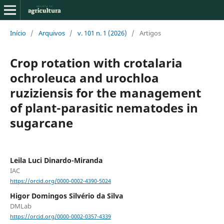
Início
/
Arquivos
/
v. 101 n. 1 (2026)
/
Artigos
Crop rotation with crotalaria
ochroleuca and urochloa
ruziziensis for the management
of plant-parasitic nematodes in
sugarcane
Leila Luci Dinardo-Miranda
IAC
https://orcid.org/0000-0002-4390-5024
Higor Domingos Silvério da Silva
DMLab
https://orcid.org/0000-0002-0357-4339