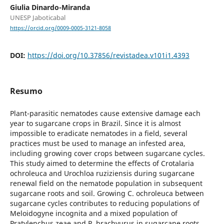
Giulia Dinardo-Miranda
UNESP Jaboticabal
https://orcid.org/0009-0005-3121-8058
DOI:
https://doi.org/10.37856/revistadea.v101i1.4393
Resumo
Plant-parasitic nematodes cause extensive damage each
year to sugarcane crops in Brazil. Since it is almost
impossible to eradicate nematodes in a field, several
practices must be used to manage an infested area,
including growing cover crops between sugarcane cycles.
This study aimed to determine the effects of Crotalaria
ochroleuca and Urochloa ruziziensis during sugarcane
renewal field on the nematode population in subsequent
sugarcane roots and soil. Growing C. ochroleuca between
sugarcane cycles contributes to reducing populations of
Meloidogyne incognita and a mixed population of
Pratylenchus zeae and P. brachyurus in sugarcane roots