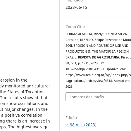
2023-06-15
Como Citar
FERRAZ-ALMEIDA, Risely; URENHA SILVA,
Caroline; RIBEIRO, Felipe Rezende de Mou
SOIL EROSION AND ROUTES OF USE AND
PRODUCTION IN THE MATOPIBA REGION,
BRAZIL.
REVISTA DE AGRICULTURA
, Piraci
98, n. 1, p. 1–11, 2023. DOI:
10.37856/bja.v98i1.4318. Disponível em:
https://www.fealq.org.br/ojs/index.php/r
erosion in the
eagricultura/article/view/4318. Acesso em:
dy monitored agricultural
2026.
the States of Tocantins
Fomatos de Citação
 The results showed that
ton show oscillations and
ut major changes. In the
a positive correlation
Edição
ng there is an increase in
v. 98 n. 1 (2023)
ops. The highest average