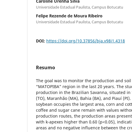
Caroline Urenha Silva
Universidade Estadual Paulista, Campus Botucatu
Felipe Rezende de Moura Ribeiro
Universidade Estadual Paulista, Campus Botucatu
DOI:
https://doi.org/10.37856/bja.v98i1.4318
Resumo
The goal was to monitor the production and soil 
“MATOPIBA” region in the last 20 years. The stu
production in the Brazilian Savanna, situated in 
(TO), Maranhão (MA), Bahia (BA), and Piauí (PI).
soybean occupies the largest area, corn and cot
coffee and sugar cane remain with values witho
production routes, the production areas present 
with k-apexes higher than 0.60 (p<0.05), indicati
areas and no negative influence between the cr