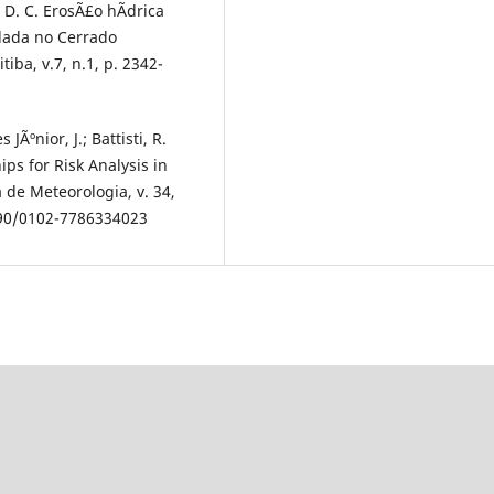
, D. C. ErosÃ£o hÃ­drica
lada no Cerrado
iba, v.7, n.1, p. 2342-
 JÃºnior, J.; Battisti, R.
ps for Risk Analysis in
a de Meteorologia, v. 34,
1590/0102-7786334023