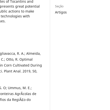
ates of Tocantins and
Seção
resents great potential
ublic actions to make
Artigos
 technologies with
ses.
igliavacca, R. A.; Almeida,
G. C.; Otto, R. Optimal
in Corn Cultivated During
. Plant Anal. 2019, 50,
. S. O; Ummus, M. E.;
ronteiras AgrÃ­colas de
fios da RegiÃ£o do