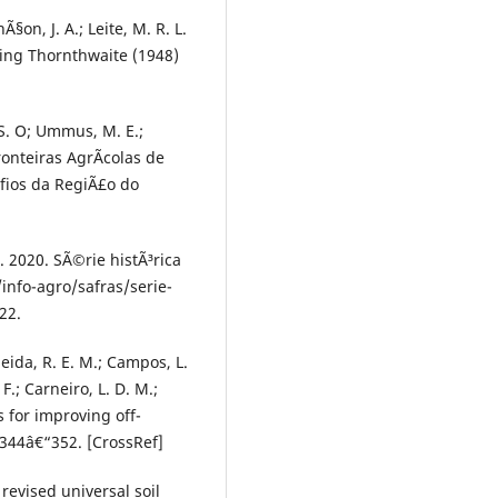
Ã§on, J. A.; Leite, M. R. L.
ing Thornthwaite (1948)
. S. O; Ummus, M. E.;
ronteiras AgrÃ­colas de
fios da RegiÃ£o do
2020. SÃ©rie histÃ³rica
info-agro/safras/serie-
22.
Almeida, R. E. M.; Campos, L.
 F.; Carneiro, L. D. M.;
s for improving off-
, 344â€“352. [CrossRef]
 revised universal soil