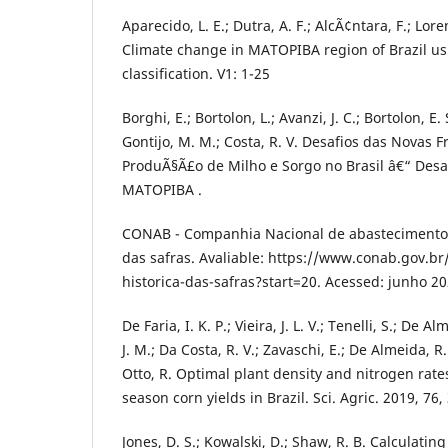
Aparecido, L. E.; Dutra, A. F.; AlcÃ¢ntara, F.; Loren
Climate change in MATOPIBA region of Brazil us
classification. V1: 1-25
Borghi, E.; Bortolon, L.; Avanzi, J. C.; Bortolon, E
Gontijo, M. M.; Costa, R. V. Desafios das Novas F
ProduÃ§Ã£o de Milho e Sorgo no Brasil â€“ Desa
MATOPIBA .
CONAB - Companhia Nacional de abastecimento. 
das safras. Avaliable: https://www.conab.gov.br/
historica-das-safras?start=20. Acessed: junho 20
De Faria, I. K. P.; Vieira, J. L. V.; Tenelli, S.; De 
J. M.; Da Costa, R. V.; Zavaschi, E.; De Almeida, R.
Otto, R. Optimal plant density and nitrogen rate
season corn yields in Brazil. Sci. Agric. 2019, 76
Jones, D. S.; Kowalski, D.; Shaw, R. B. Calculating