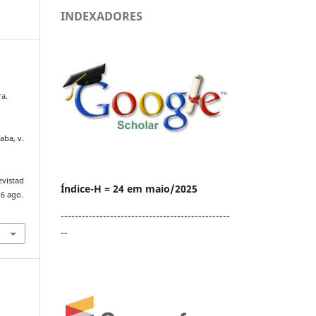
INDEXADORES
ra.
caba, v.
evistad
Índice-H = 24 em maio/2025
 6 ago.
------------------------------------------------
--