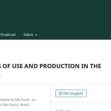
 Proálcool
Sobre
 OF USE AND PRODUCTION IN THE
L
PDF (English)
sidade de São Paulo - Av.
 (São Paulo), Brasil.
Publicado