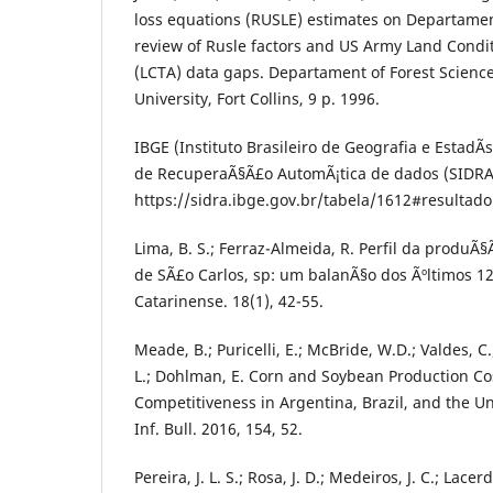
loss equations (RUSLE) estimates on Departamen
review of Rusle factors and US Army Land Condit
(LCTA) data gaps. Departament of Forest Science
University, Fort Collins, 9 p. 1996.
IBGE (Instituto Brasileiro de Geografia e EstadÃ­
de RecuperaÃ§Ã£o AutomÃ¡tica de dados (SIDRA),
https://sidra.ibge.gov.br/tabela/1612#resultado
Lima, B. S.; Ferraz-Almeida, R. Perfil da produÃ
de SÃ£o Carlos, sp: um balanÃ§o dos Ãºltimos 1
Catarinense. 18(1), 42-55.
Meade, B.; Puricelli, E.; McBride, W.D.; Valdes, C
L.; Dohlman, E. Corn and Soybean Production Co
Competitiveness in Argentina, Brazil, and the U
Inf. Bull. 2016, 154, 52.
Pereira, J. L. S.; Rosa, J. D.; Medeiros, J. C.; Lacerda