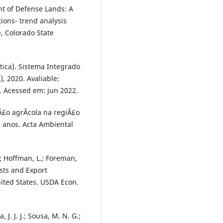
t of Defense Lands: A
ions- trend analysis
, Colorado State
stica). Sistema Integrado
 2020. Avaliable:
. Acessed em: jun 2022.
§Ã£o agrÃ­cola na regiÃ£o
2 anos. Acta Ambiental
.; Hoffman, L.; Foreman,
sts and Export
nited States. USDA Econ.
, J. J. J.; Sousa, M. N. G.;