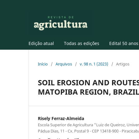
Edição atual
Todas as edições
Edital 50 anos
Início
/
Arquivos
/
v. 98 n. 1 (2023)
/
Artigos
SOIL EROSION AND ROUTES
MATOPIBA REGION, BRAZI
Risely Ferraz-Almeida
Escola Superior de Agricultura "Luiz de Queiroz, Univer
Pádua Dias, 11 - Cx. Postal 9 - CEP 13418-900 - Piracicaba