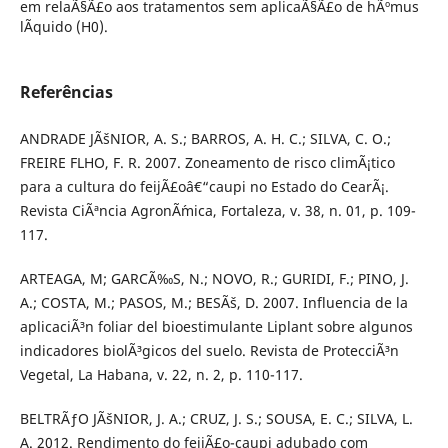
em relaÃ§Ã£o aos tratamentos sem aplicaÃ§Ã£o de hÃºmus
lÃ­quido (H0).
Referências
ANDRADE JÃšNIOR, A. S.; BARROS, A. H. C.; SILVA, C. O.;
FREIRE FLHO, F. R. 2007. Zoneamento de risco climÃ¡tico
para a cultura do feijÃ£oâ€“caupi no Estado do CearÃ¡.
Revista CiÃªncia AgronÃ´mica, Fortaleza, v. 38, n. 01, p. 109-
117.
ARTEAGA, M; GARCÃ‰S, N.; NOVO, R.; GURIDI, F.; PINO, J.
A.; COSTA, M.; PASOS, M.; BESÃš, D. 2007. Influencia de la
aplicaciÃ³n foliar del bioestimulante Liplant sobre algunos
indicadores biolÃ³gicos del suelo. Revista de ProtecciÃ³n
Vegetal, La Habana, v. 22, n. 2, p. 110-117.
BELTRÃƒO JÃšNIOR, J. A.; CRUZ, J. S.; SOUSA, E. C.; SILVA, L.
A. 2012. Rendimento do feijÃ£o-caupi adubado com