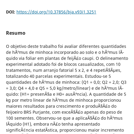
DOI:
https://doi.org/10.37856/bja.v93i1.3251
Resumo
O objetivo deste trabalho foi avaliar diferentes quantidades
de hÃºmus de minhoca incorporado ao solo e o hÃºmus lÃ­
quido via foliar em plantas de feijÃ£o caupi. O delineamento
experimental adotado foi de blocos casualizados, com 10
tratamentos, num arranjo fatorial 5 x 2, e 4 repetiÃ§Ãµes,
totalizando 40 parcelas experimentais. Estudou-se 5
quantidades de hÃºmus de minhoca: (Q1 = 0,0; Q2 = 2,0; Q3
= 3,0; Q4 = 4,0 e Q5 = 5,0 kg/metro/linear) e de hÃºmus lÃ­
quido: (H1= presenÃ§a e H0= ausÃªncia). A quantidade de 5
kg por metro linear de hÃºmus de minhoca proporcionou
maiores resultados para crescimento e produÃ§Ã£o do
feijoeiro BRS Purjante, com exceÃ§Ã£o apenas do peso de
100 sementes. Observou-se que a aplicaÃ§Ã£o do hÃºmus
lÃ­quido (H1), embora nÃ£o tenha apresentado
significÃ¢ncia estatÃ­stica, proporcionou maior incremento