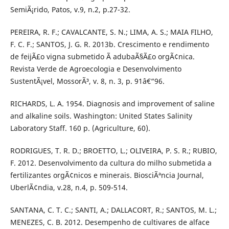
SemiÃ¡rido, Patos, v.9, n.2, p.27-32.
PEREIRA, R. F.; CAVALCANTE, S. N.; LIMA, A. S.; MAIA FILHO,
F. C. F.; SANTOS, J. G. R. 2013b. Crescimento e rendimento
de feijÃ£o vigna submetido Ã adubaÃ§Ã£o orgÃ¢nica.
Revista Verde de Agroecologia e Desenvolvimento
SustentÃ¡vel, MossorÃ³, v. 8, n. 3, p. 91â€“96.
RICHARDS, L. A. 1954. Diagnosis and improvement of saline
and alkaline soils. Washington: United States Salinity
Laboratory Staff. 160 p. (Agriculture, 60).
RODRIGUES, T. R. D.; BROETTO, L.; OLIVEIRA, P. S. R.; RUBIO,
F. 2012. Desenvolvimento da cultura do milho submetida a
fertilizantes orgÃ¢nicos e minerais. BiosciÃªncia Journal,
UberlÃ¢ndia, v.28, n.4, p. 509-514.
SANTANA, C. T. C.; SANTI, A.; DALLACORT, R.; SANTOS, M. L.;
MENEZES, C. B. 2012. Desempenho de cultivares de alface