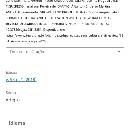
Leno Martins; LINHARES, Paulo CÃ¡ssio Alves; SILVA, Joselma Nogueira da;
FIGUEREDO, Janailson Pereira de; DANTAS, Ã‰riton Eriberto Martins;
ANDRADE, Raimundo. GROWTH AND PRODUCTION OF Vigna unguiculata L.
SUBMITTED TO ORGANIC FERTILIZATION WITH EARTHWORM HUMUS.
REVISTA DE AGRICULTURA
, Piracicaba, v. 93, n. 1, p. 58–68, 2018. DOI:
10.37856/bja.v93i1.3251. Disponível em:
https://www.fealq.org.br/ojs/index.php/revistadeagricultura/article/view/32
51. Acesso em: 7 ago. 2026.
Fomatos de Citação
Edição
v. 93 n. 1 (2018)
Seção
Artigos
Idioma