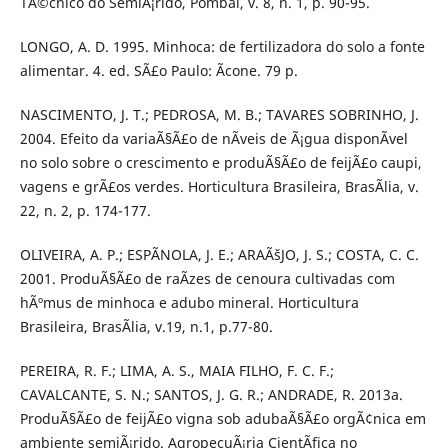
TÃ©cnico do SemiÃ¡rido, Pombal, v. 8, n. 1, p. 90-95.
LONGO, A. D. 1995. Minhoca: de fertilizadora do solo a fonte
alimentar. 4. ed. SÃ£o Paulo: Ãcone. 79 p.
NASCIMENTO, J. T.; PEDROSA, M. B.; TAVARES SOBRINHO, J.
2004. Efeito da variaÃ§Ã£o de nÃ­veis de Ã¡gua disponÃ­vel
no solo sobre o crescimento e produÃ§Ã£o de feijÃ£o caupi,
vagens e grÃ£os verdes. Horticultura Brasileira, BrasÃ­lia, v.
22, n. 2, p. 174-177.
OLIVEIRA, A. P.; ESPÃNOLA, J. E.; ARAÃšJO, J. S.; COSTA, C. C.
2001. ProduÃ§Ã£o de raÃ­zes de cenoura cultivadas com
hÃºmus de minhoca e adubo mineral. Horticultura
Brasileira, BrasÃ­lia, v.19, n.1, p.77-80.
PEREIRA, R. F.; LIMA, A. S., MAIA FILHO, F. C. F.;
CAVALCANTE, S. N.; SANTOS, J. G. R.; ANDRADE, R. 2013a.
ProduÃ§Ã£o de feijÃ£o vigna sob adubaÃ§Ã£o orgÃ¢nica em
ambiente semiÃ¡rido. AgropecuÃ¡ria CientÃ­fica no