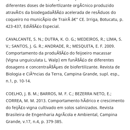
diferentes doses de biofertlizante orgÃ¢nico produzido
atravÃ©s da biodegadaÃ§Ã£o acelerada de resÃ­duos do
coqueiro no municÃ­pio de TrairÃ­ â€“ CE. Irriga, Botucatu, p.
423-437, EdiÃ§Ã£o Especial.
CAVALCANTE, S. N.; DUTRA, K. O. G.; MEDEIROS, R.; LIMA, S.
V.; SANTOS, J. G. R.; ANDRADE, R.; MESQUITA, E. F. 2009.
Comportamento da produÃ§Ã£o do feijoeiro macassar
(Vigna unguiculata L. Walp) em funÃ§Ã£o de diferentes
dosagens e concentraÃ§Ãµes de biofertilizante. Revista de
Biologia e CiÃªncias da Terra, Campina Grande, supl. esp.,
n.1, p. 10-14.
COELHO, J. B. M.; BARROS, M. F. C.; BEZERRA NETO, E.;
CORREA, M. M. 2013. Comportamento hÃ­drico e crescimento
do feijÃ£o vigna cultivado em solos salinizados. Revista
Brasileira de Engenharia AgrÃ­cola e Ambiental, Campina
Grande, v.17, n.4, p. 379-385.