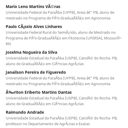
Mario Leno Martins VÃ©ras
Universidade Federal da ParaÃ­ba (UFPB), Areia â€“ PB, aluno de
mestrado no Programa de PÃ³s-GraduaÃ§Ã£o em Agronomia
Paulo CÃ¡ssio Alves Linhares
Universidade Federal Rural do SemiÃ¡rido, aluno de Mestrado no
Programa de PÃ³s-GraduaÃ§Ã£o em Fitotecnia (UFERSA), MossorÃ³-
RN
Joselma Nogueira da Silva
Universidade Estadual da ParaÃ­ba (UEPB), CatolÃ© do Rocha- PB,
aluno de GraduaÃ§Ã£o em CiÃªncias AgrÃ¡rias
Janailson Pereira de Figueredo
Universidade Federal da ParaÃ­ba (UFPB), Areia â€“ PB, aluno de
mestrado no Programa de PÃ³s-GraduaÃ§Ã£o em Agronomia
Ã‰riton Eriberto Martins Dantas
Universidade Estadual da ParaÃ­ba (UEPB), CatolÃ© do Rocha- PB,
aluno de GraduaÃ§Ã£o em CiÃªncias AgrÃ¡rias
Raimundo Andrade
Universidade Estadual da ParaÃ­ba (UEPB), CatolÃ© do Rocha- PB,
professor no Departamento de AgrÃ¡rias e Exatas