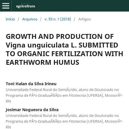
Início
/
Arquivos
/
v. 93 n. 1 (2018)
/
Artigos
GROWTH AND PRODUCTION OF
Vigna unguiculata L. SUBMITTED
TO ORGANIC FERTILIZATION WITH
EARTHWORM HUMUS
Toni Halan da Silva Irineu
Universidade Federal Rural do SemiÃ¡rido, aluno de Doutorado no
Programa de PÃ³s-GraduaÃ§Ã£o em Fitotecnia (UFERSA), MossorÃ³-
RN
Josimar Nogueora da Silva
Universidade Federal Rural do SemiÃ¡rido, aluno de Doutorado no
Programa de PÃ³s-GraduaÃ§Ã£o em Fitotecnia (UFERSA), MossorÃ³-
RN