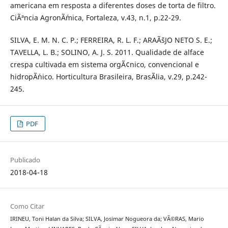
americana em resposta a diferentes doses de torta de filtro.
CiÃªncia AgronÃ´mica, Fortaleza, v.43, n.1, p.22-29.
SILVA, E. M. N. C. P.; FERREIRA, R. L. F.; ARAÃšJO NETO S. E.;
TAVELLA, L. B.; SOLINO, A. J. S. 2011. Qualidade de alface
crespa cultivada em sistema orgÃ¢nico, convencional e
hidropÃ´nico. Horticultura Brasileira, BrasÃ­lia, v.29, p.242-
245.
PDF
Publicado
2018-04-18
Como Citar
IRINEU, Toni Halan da Silva; SILVA, Josimar Nogueora da; VÃ©RAS, Mario