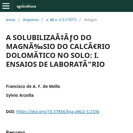
Início
/
Arquivos
/
v. 46 n. 2-3 (1971)
/
Artigos
A SOLUBILIZAÃ‡ÃƒO DO
MAGNÃ‰SIO DO CALCÃ€RIO
DOLOMÃTICO NO SOLO: I.
ENSAIOS DE LABORATÃ“RIO
Francisco de A. F. de Mello
Sylvio Arzolla
DOI:
https://doi.org/10.37856/bja.v46i2-3.2336
Resumo