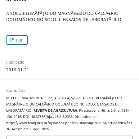
A SOLUBILIZAÃ‡ÃƒO DO MAGNÃ‰SIO DO CALCÃ€RIO
DOLOMÃTICO NO SOLO: I. ENSAIOS DE LABORATÃ“RIO
PDF
Publicado
2016-01-21
Como Citar
MELLO, Francisco de A. F. de; ARZOLLA, Sylvio. A SOLUBILIZAÃ‡ÃƒO DO
MAGNÃ‰SIO DO CALCÃ€RIO DOLOMÃTICO NO SOLO: I. ENSAIOS DE
LABORATÃ“RIO.
REVISTA DE AGRICULTURA
, Piracicaba, v. 46, n. 2-3, p. 129–
136, 2016. DOI: 10.37856/bja.v46i2-3.2336. Disponível em:
https://www.fealq.org.br/ojs/index.php/revistadeagricultura/article/view/23
36. Acesso em: 6 ago. 2026.